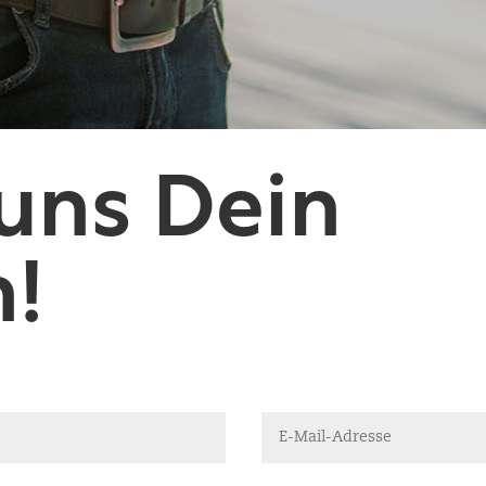
 uns Dein
n!